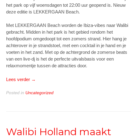
het park op vijf woensdagen tot 22:00 uur geopend is. Nieuw
deze editie is LEKKERGAAN Beach.
Met LEKKERGAAN Beach worden de Ibiza-vibes naar Walibi
gebracht. Midden in het park is het gebied rondom het
hoofdpodium omgedoopt tot een zomers strand. Hier hang je
achterover in je strandstoel, met een cocktail in je hand en je
voeten in het zand. Met op de achtergrond de zomerse beats
van een live-dj is het de perfecte uitvalsbasis voor een
relaxmomentje tussen de attracties door.
“LEKKERGAAN:
Lees verder
→
Walibi
open
Posted in
Uncategorized
tot
22:00
uur”
Walibi Holland maakt