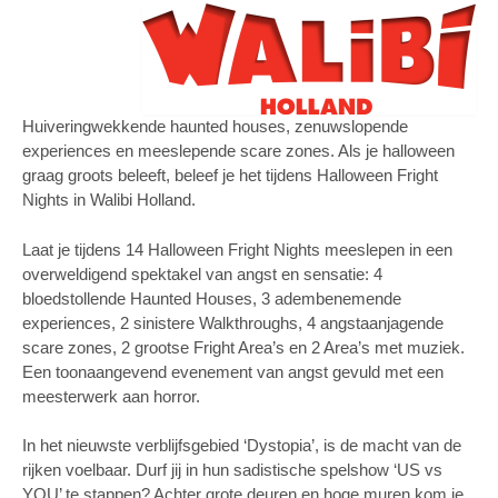
Huiveringwekkende haunted houses, zenuwslopende
experiences en meeslepende scare zones. Als je halloween
graag groots beleeft, beleef je het tijdens Halloween Fright
Nights in Walibi Holland.
Laat je tijdens 14 Halloween Fright Nights meeslepen in een
overweldigend spektakel van angst en sensatie: 4
bloedstollende Haunted Houses, 3 adembenemende
experiences, 2 sinistere Walkthroughs, 4 angstaanjagende
scare zones, 2 grootse Fright Area’s en 2 Area’s met muziek.
Een toonaangevend evenement van angst gevuld met een
meesterwerk aan horror.
In het nieuwste verblijfsgebied ‘Dystopia’, is de macht van de
rijken voelbaar. Durf jij in hun sadistische spelshow ‘US vs
YOU’ te stappen? Achter grote deuren en hoge muren kom je