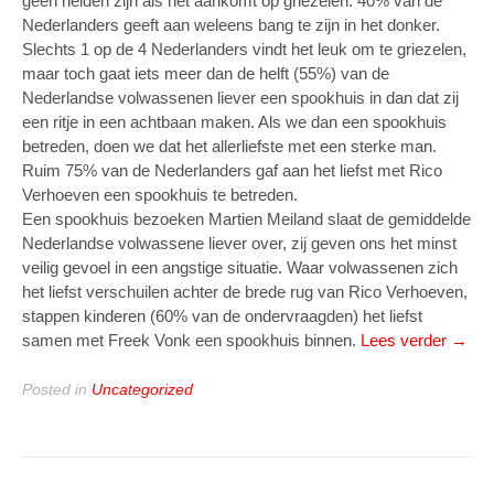
geen helden zijn als het aankomt op griezelen. 40% van de
Nederlanders geeft aan weleens bang te zijn in het donker.
Slechts 1 op de 4 Nederlanders vindt het leuk om te griezelen,
maar toch gaat iets meer dan de helft (55%) van de
Nederlandse volwassenen liever een spookhuis in dan dat zij
een ritje in een achtbaan maken. Als we dan een spookhuis
betreden, doen we dat het allerliefste met een sterke man.
Ruim 75% van de Nederlanders gaf aan het liefst met Rico
Verhoeven een spookhuis te betreden.
Een spookhuis bezoeken Martien Meiland slaat de gemiddelde
Nederlandse volwassene liever over, zij geven ons het minst
veilig gevoel in een angstige situatie. Waar volwassenen zich
het liefst verschuilen achter de brede rug van Rico Verhoeven,
stappen kinderen (60% van de ondervraagden) het liefst
“Mart
samen met Freek Vonk een spookhuis binnen.
Lees verder
→
Meila
minst
Posted in
Uncategorized
popula
om
spook
mee