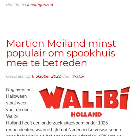
maakt
Posted in
Uncategorized
zich
klaar
voor
nieuw
seizoen
Martien Meiland minst
en
populair om spookhuis
opent
vernieuwde
mee te betreden
zone
Play
Geplaatst op
6 oktober 2022
door
Walibi
Ground”
Nog even en
Halloween
staat weer
voor de deur.
Walibi
Holland heeft een onderzoek uitgevoerd onder 1025
respondenten, waaruit blijkt dat Nederlandse volwassenen