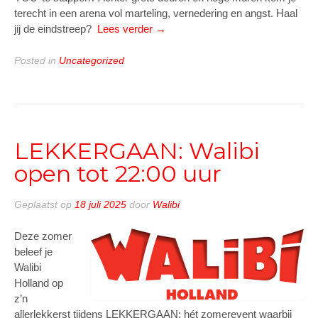
terecht in een arena vol marteling, vernedering en angst. Haal
“Halloween
jij de eindstreep? ​
Lees verder
→
beleef
je
Posted in
Uncategorized
groots
in
Walibi
Holland”
LEKKERGAAN: Walibi
open tot 22:00 uur
Geplaatst op
18 juli 2025
door
Walibi
Deze zomer
beleef je
Walibi
Holland op
z’n
allerlekkerst tijdens LEKKERGAAN: hét zomerevent waarbij