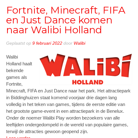
te
Fortnite, Minecraft, FIFA
betre
en Just Dance komen
naar Walibi Holland
Geplaatst op
9 februari 2022
door
Walibi
Walibi
Holland haalt
bekende
games als
Fortnite,
Minecraft, FIFA en Just Dance naar het park. Het attractiepark
in Biddinghuizen staat komend voorjaar drie dagen lang
volledig in het teken van games, tijdens de eerste editie van
het grootste game-event in een attractiepark in de Benelux.
Onder de noemer Walibi Play worden bezoekers van alle
leeftijden ondergedompeld in de wereld van populaire games,
terwijl de attracties gewoon geopend zijn.
“Fortnite,