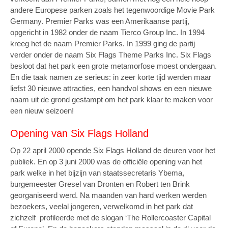
andere Europese parken zoals het tegenwoordige Movie Park
Germany. Premier Parks was een Amerikaanse partij,
opgericht in 1982 onder de naam Tierco Group Inc. In 1994
kreeg het de naam Premier Parks. In 1999 ging de partij
verder onder de naam Six Flags Theme Parks Inc. Six Flags
besloot dat het park een grote metamorfose moest ondergaan.
En die taak namen ze serieus: in zeer korte tijd werden maar
liefst 30 nieuwe attracties, een handvol shows en een nieuwe
naam uit de grond gestampt om het park klaar te maken voor
een nieuw seizoen!
Opening van Six Flags Holland
Op 22 april 2000 opende Six Flags Holland de deuren voor het
publiek. En op 3 juni 2000 was de officiële opening van het
park welke in het bijzijn van staatssecretaris Ybema,
burgemeester Gresel van Dronten en Robert ten Brink
georganiseerd werd. Na maanden van hard werken werden
bezoekers, veelal jongeren, verwelkomd in het park dat
zichzelf profileerde met de slogan ‘The Rollercoaster Capital