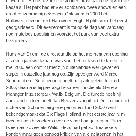
of Europe’. En de bezoekers stonden massaal in de rij voor de
kassa’s. Het park had er vier achtbanen, twee shows en een
groot reuzenrad bij gekregen. Ook werd in 2000 het
Halloween-evenement Halloween Fright Nights voor het eerst
georganiseerd. Dit evenement is tot op de dag van vandaag
nog mateloos populair en voorziet het park van veel extra
bezoekers.
Hans van Driem, de directeur die op het moment van opening
al zeven jaar werkzaam was voor het park werkte kreeg in
mei 2000 een conflict met zijn buitenlandse werkgever en
stapte in datzelfde jaar nog op. Zijn opvolger werd Marcel
Schonenberg. Schonenberg heeft het park geleidt tot eind
2006, daarna is hij gevraagd voor een functie als General
Manager in zusterpark Walibi Belgium. Die functie heeft hij
aanvaard en toen heeft Jan Reuvers vanuit het Dolfinarium het
stokje van Schonenberg overgenomen. Eind 2000 werd
bekendgemaakt dat Six Flags Holland in het eerste jaar ruim
twee miljoen bezoekers over de vloer had gekregen. Ruim
tweemaal zoveel als Walibi Flevo had gehad. Bezoekers
konden maar geen genoeg krijgen van alle achtbanen in het