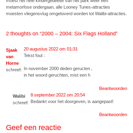
moest het hele kindergedeelte van het park weer een
metamorfose ondergaan, alle Looney Tunes-attracties
moesten vliegensvlug omgetoverd worden tot Walibi-attracties.
2 thoughts on “
2000 – 2004: Six Flags Holland
”
20 augustus 2022 om 01:31
Sjaak
Tekst fout :
van
Horne
In november 2000 deden geructen ,
schreef:
in het woord geruchten, mist een h
Beantwoorden
8 september 2022 om 20:54
Walibi
Bedankt voor het doorgeven, is aangepast!
schreef:
Beantwoorden
Geef een reactie