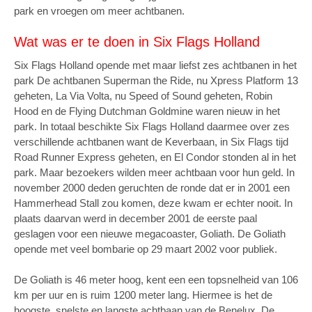
park en vroegen om meer achtbanen.
Wat was er te doen in Six Flags Holland
Six Flags Holland opende met maar liefst zes achtbanen in het
park De achtbanen Superman the Ride, nu Xpress Platform 13
geheten, La Via Volta, nu Speed of Sound geheten, Robin
Hood en de Flying Dutchman Goldmine waren nieuw in het
park. In totaal beschikte Six Flags Holland daarmee over zes
verschillende achtbanen want de Keverbaan, in Six Flags tijd
Road Runner Express geheten, en El Condor stonden al in het
park. Maar bezoekers wilden meer achtbaan voor hun geld. In
november 2000 deden geruchten de ronde dat er in 2001 een
Hammerhead Stall zou komen, deze kwam er echter nooit. In
plaats daarvan werd in december 2001 de eerste paal
geslagen voor een nieuwe megacoaster, Goliath. De Goliath
opende met veel bombarie op 29 maart 2002 voor publiek.
De Goliath is 46 meter hoog, kent een een topsnelheid van 106
km per uur en is ruim 1200 meter lang. Hiermee is het de
hoogste, snelste en langste achtbaan van de Benelux. De