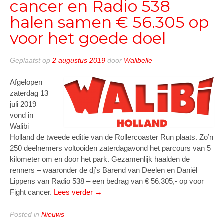
cancer en Radio 538
halen samen € 56.305 op
voor het goede doel
Geplaatst op
2 augustus 2019
door
Walibelle
Afgelopen
zaterdag 13
juli 2019
vond in
Walibi
Holland de tweede editie van de Rollercoaster Run plaats. Zo’n
250 deelnemers voltooiden zaterdagavond het parcours van 5
kilometer om en door het park. Gezamenlijk haalden de
renners – waaronder de dj’s Barend van Deelen en Daniël
Lippens van Radio 538 – een bedrag van € 56.305,- op voor
“Walibi
Fight cancer.
Lees verder
→
Holland,
Fight
Posted in
Nieuws