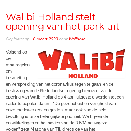
25
mei”
Walibi Holland stelt
opening van het park uit
Geplaatst op
16 maart 2020
door
Walibelle
Volgend op
de
maatregelen
om
besmetting
en verspreiding van het coronavirus tegen te gaan en de
beslissing van de Nederlandse regering hierover, zal de
opening van Walibi Holland op 4 april uitgesteld worden tot een
nader te bepalen datum. “De gezondheid en veiligheid van
onze medewerkers en gasten, maar ook van de hele
bevolking is onze belangrijkste prioriteit. We blijven de
ontwikkelingen en het advies van de RIVM nauwgezet
volgen” zegt Mascha van Till, directrice van het