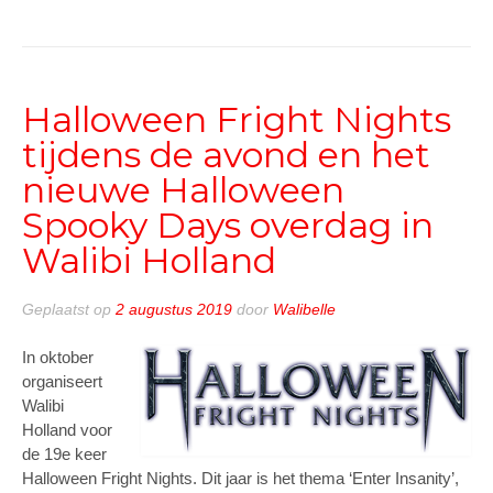
cancer
en
Radio
538
halen
Halloween Fright Nights
samen
tijdens de avond en het
€
56.305
nieuwe Halloween
op
Spooky Days overdag in
voor
het
Walibi Holland
goede
doel”
Geplaatst op
2 augustus 2019
door
Walibelle
In oktober
organiseert
Walibi
Holland voor
de 19e keer
Halloween Fright Nights. Dit jaar is het thema ‘Enter Insanity’,