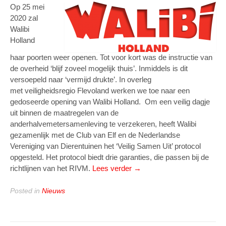
Op 25 mei
2020 zal
Walibi
Holland
haar poorten weer openen. Tot voor kort was de instructie van
de overheid ‘blijf zoveel mogelijk thuis’. Inmiddels is dit
versoepeld naar ‘vermijd drukte’. In overleg
met veiligheidsregio Flevoland werken we toe naar een
gedoseerde opening van Walibi Holland. Om een veilig dagje
uit binnen de maatregelen van de
anderhalvemetersamenleving te verzekeren, heeft Walibi
gezamenlijk met de Club van Elf en de Nederlandse
Vereniging van Dierentuinen het ‘Veilig Samen Uit’ protocol
opgesteld. Het protocol biedt drie garanties, die passen bij de
“Walibi
richtlijnen van het RIVM.
Lees verder
→
Holland
opent
Posted in
Nieuws
haar
poorten
op