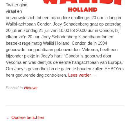
Twitter ging
viraal en
ontvouwde zich tot een bijzondere challenge: 20 uur in lang in
Walibi-achtbaan Condor. Joey Schadenberg gaat op zaterdag
20 juli en zondag 21 juli van 10.00 tot 20.00 uur in Condor, bij
elkaar zo’n 20 uur. Joey Schadenberg is achtbaan-fan en
bezoekt regelmatig Walibi Holland. Condor, de in 1994
gebouwde hangachtbaan gebouwd door Vekoma, heeft een
bijzonder plekje in Joey’s hart: “Condor is gebouwd door
Vekoma en was destijds de eerste hangachtbaan van Europa.”
Om Joey’s gezondheid in de gaten te houden zullen EHBO’ers
“Een
hem gedurende dag controleren.
Lees verder
→
uit
de
Posted in
Nieuws
hand
gelopen
grap:
20
Posts
←
Oudere berichten
uur
navigation
lang