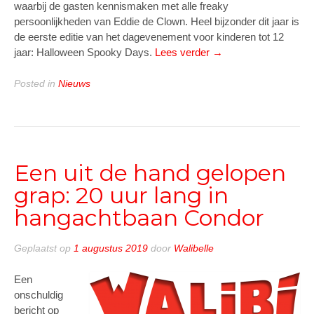
waarbij de gasten kennismaken met alle freaky
persoonlijkheden van Eddie de Clown. Heel bijzonder dit jaar is
de eerste editie van het dagevenement voor kinderen tot 12
“Halloween
jaar: Halloween Spooky Days.
Lees verder
→
Fright
Nights
Posted in
Nieuws
tijdens
de
avond
en
het
Een uit de hand gelopen
nieuwe
grap: 20 uur lang in
Halloween
Spooky
hangachtbaan Condor
Days
overdag
Geplaatst op
1 augustus 2019
door
Walibelle
in
Walibi
Een
Holland”
onschuldig
bericht op